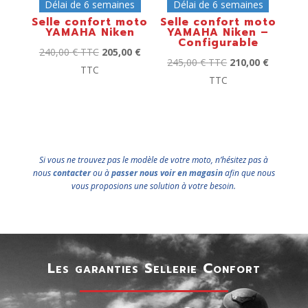
Délai de 6 semaines
Délai de 6 semaines
Selle confort moto
Selle confort moto
YAMAHA Niken
YAMAHA Niken –
Configurable
240,00
€
TTC
205,00
€
245,00
€
TTC
210,00
€
TTC
TTC
Si vous ne trouvez pas le modèle de votre moto, n’hésitez pas à
nous
contacter
ou à
passer nous voir en magasin
afin que nous
vous proposions une solution à votre besoin.
Les garanties Sellerie Confort