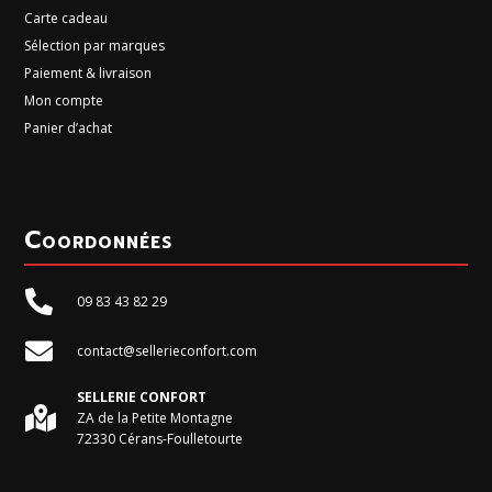
Carte cadeau
Sélection par marques
Paiement & livraison
Mon compte
Panier d’achat
Coordonnées

09 83 43 82 29

contact@sellerieconfort.com
SELLERIE CONFORT

ZA de la Petite Montagne
72330 Cérans-Foulletourte