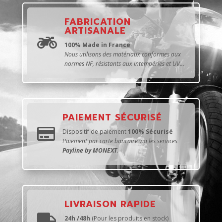
FABRICATION
ARTISANALE

100% Made in France
Nous utilisons des matériaux conformes aux
normes NF, résistants aux intempéries et UV...
PAIEMENT SÉCURISÉ

Dispositif de paiement
100% Sécurisé
Paiement par carte bancaire via les services
Payline by MONEXT
.
LIVRAISON RAPIDE

24h /48h
(Pour les produits en stock)