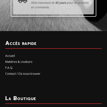
Délai maximum de
45 jours
pour les produits
en commande.
Accès rapide
Accueil
Matières & couleurs
F.A.Q.
Contact / Où nous trouver
La Boutique