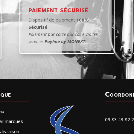
PAIEMENT SÉCURISÉ
Dispositif de paiement
100%
Sécurisé
Paiement par carte bancaire via les
services
Payline by MONEXT
.
ique
Coordon
au
09 83 43 82 
par marques
 livraison