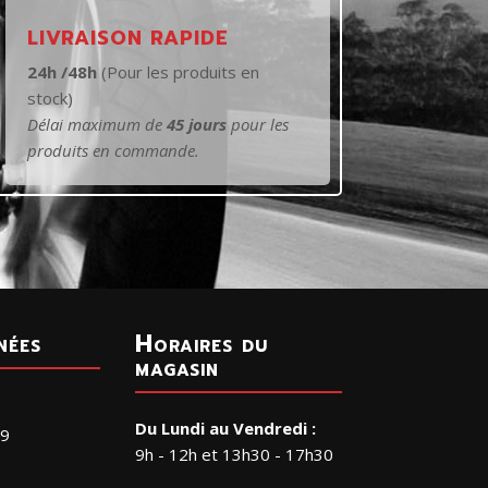
LIVRAISON RAPIDE
24h /48h
(Pour les produits en
stock)
Délai maximum de
45 jours
pour les
produits en commande.
nées
Horaires du
magasin
Du Lundi au Vendredi :
29
9h - 12h et 13h30 - 17h30