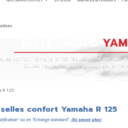
Nos Selles Confort
En stock
Matières & couleurs
F.A
cadeau
SELLES MOTO
YAM
elles confort Yamaha R-125 réalisées sur mesure da
Bultex haute résilience, option gel et pe
a R 125
selles confort Yamaha R 125
dification” ou en “Échange standard”. [
En savoir plus
]