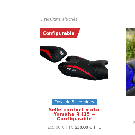
3 résultats affichés
Configurable
Délai de 5 semaines
Selle confort moto
Yamaha R 125 –
Configurable
265,00
€
TTC
230,00
€
TTC