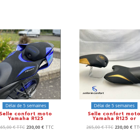
Délai de 5 semaines
Délai de 5 semaines
Selle confort moto
Selle confort mot
Yamaha R125
Yamaha R125 or
265,00
€
TTC
230,00
€
TTC
265,00
€
TTC
230,00
€
TT