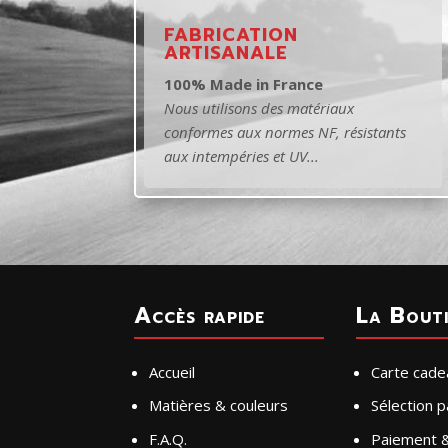
FABRICATION
ARTISANALE
100% Made in France
Nous utilisons des matériaux
conformes aux normes NF, résistants
aux intempéries et UV...
Accès rapide
La Bout
Accueil
Carte cade
Matières & couleurs
Sélection 
F.A.Q.
Paiement &