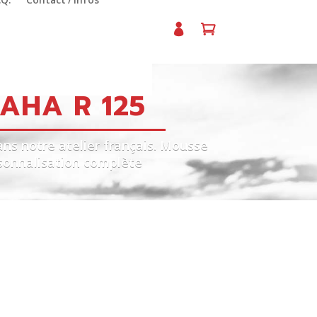
.Q.
Contact / Infos
AHA R 125
ns notre atelier français. Mousse
rsonnalisation complète