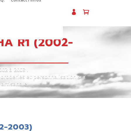
.Q.
Contact / Infos
A R1 (2002-
02 à 2003 .
 broderies et personnalisation sur
 artisanale.
02-2003)