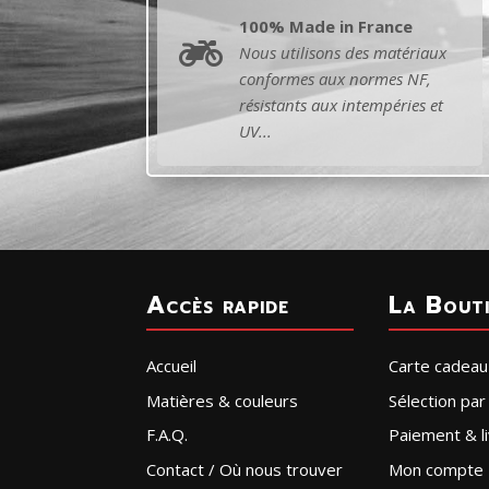
100% Made in France

Nous utilisons des matériaux
conformes aux normes NF,
résistants aux intempéries et
UV...
Accès rapide
La Bout
Accueil
Carte cadeau
Matières & couleurs
Sélection pa
F.A.Q.
Paiement & li
Contact / Où nous trouver
Mon compte