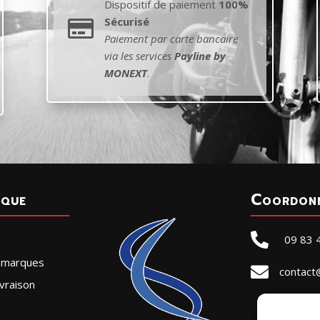
Dispositif de paiement
100%
Sécurisé

Paiement par carte bancaire
via les services
Payline by
MONEXT
.
ique
Coordon

09 83 
r marques

contact
vraison
SELLE