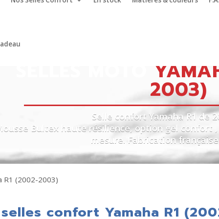
Nos Selles Confort
En stock
Matières & couleurs
F.A
cadeau
SELLES MOTO
YAMAH
2003)
Selle confort Yamaha R1 de 20
ousse Bultex haute résilience, option gel confort ,
mesure. Fabrication française
a R1 (2002-2003)
selles confort Yamaha R1 (20