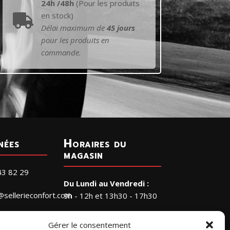
24h /48h
(Pour les produits
en stock)

Délai maximum de
45 jours
pour les produits en
commande.
nées
Horaires du
magasin
43 82 29
Du Lundi au Vendredi :
@sellerieconfort.com
9h - 12h et 13h30 - 17h30
Le Samedi :
RIE CONFORT
Gérer le consentement
9h - 12h