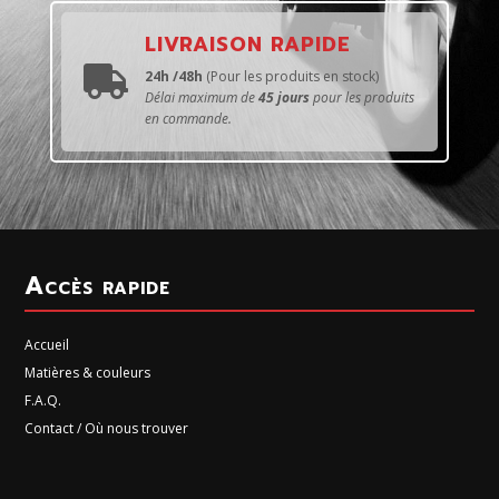
LIVRAISON RAPIDE

24h /48h
(Pour les produits en stock)
Délai maximum de
45 jours
pour les produits
en commande.
Accès rapide
Accueil
Matières & couleurs
F.A.Q.
Contact / Où nous trouver