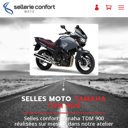
SELLES MOTO
YAMAHA
TDM 900
Selles confort Yamaha TDM 900
réalisées sur mesure dans notre atelier