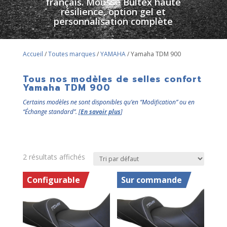
français. Mousse Bultex haute
résilience, option gel et
personnalisation complète
Accueil
/
Toutes marques
/
YAMAHA
/ Yamaha TDM 900
Tous nos modèles de selles confort
Yamaha TDM 900
Certains modèles ne sont disponibles qu’en “Modification” ou en
“Échange standard”. [
En savoir plus
]
2 résultats affichés
Configurable
Sur commande