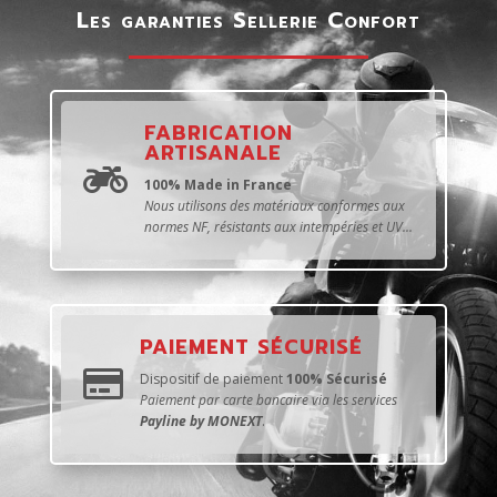
Les garanties Sellerie Confort
FABRICATION
ARTISANALE

100% Made in France
Nous utilisons des matériaux conformes aux
normes NF, résistants aux intempéries et UV...
PAIEMENT SÉCURISÉ

Dispositif de paiement
100% Sécurisé
Paiement par carte bancaire via les services
Payline by MONEXT
.