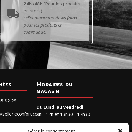
24h /48h
(Pour les produits
en stock)

Délai maximum de
45 jours
pour les produits en
commande.
nées
Horaires du
magasin
43 82 29
Du Lundi au Vendredi :
@sellerieconfort.com
9h - 12h et 13h30 - 17h30
Le Samedi :
RIE CONFORT
Gérer le consentement