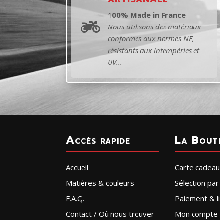
100% Made in France

Nous utilisons des matériaux
conformes aux normes NF,
résistants aux intempéries et
UV...
Accès rapide
La Bout
Accueil
Carte cadeau
Matières & couleurs
Sélection pa
F.A.Q.
Paiement & li
Contact / Où nous trouver
Mon compte