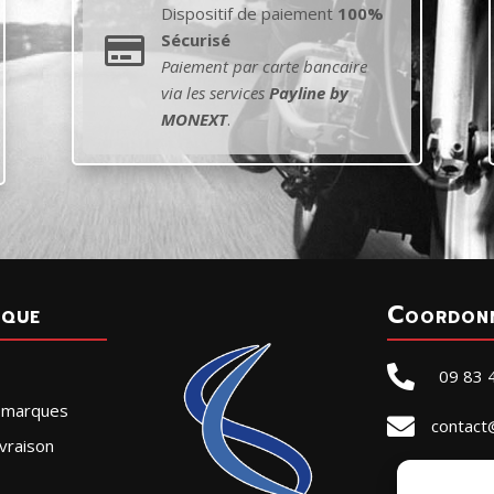
Dispositif de paiement
100%
Sécurisé

Paiement par carte bancaire
via les services
Payline by
MONEXT
.
ique
Coordon

09 83 
r marques

contact
vraison
SELLE