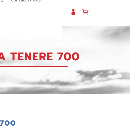
.Q.
Contact / Infos
 TENERE 700
 700