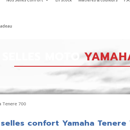
Nos Selles Confort
En stock
Matières & couleurs
F.A
cadeau
SELLES MOTO
YAMAHA
a Tenere 700
 selles confort Yamaha Tenere