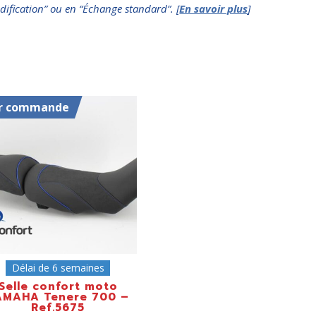
dification” ou en “Échange standard”. [
En savoir plus
]
r commande
Délai de 6 semaines
Selle confort moto
AMAHA Tenere 700 –
Ref.5675