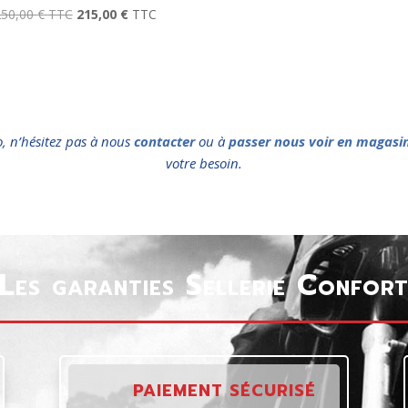
250,00
€
TTC
215,00
€
TTC
o, n’hésitez pas à nous
contacter
ou à
passer nous voir en magasi
votre besoin.
Les garanties Sellerie Confor
PAIEMENT SÉCURISÉ