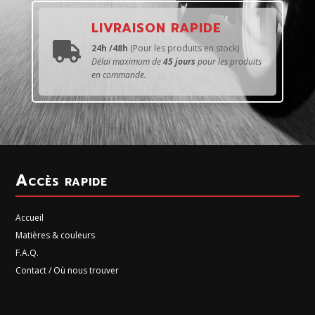
LIVRAISON RAPIDE

24h /48h
(Pour les produits en stock)
Délai maximum de
45 jours
pour les produits
en commande.
Accès rapide
Accueil
Matières & couleurs
F.A.Q.
Contact / Où nous trouver