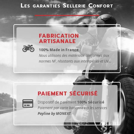
Les garanties Sellerie Confort
FABRICATION
ARTISANALE

100% Made in France
Nous utilisons des matériaux conformes aux
normes NF, résistants aux intempéries et UV...
PAIEMENT SÉCURISÉ

Dispositif de paiement
100% Sécurisé
Paiement par carte bancaire via les services
Payline by MONEXT
.