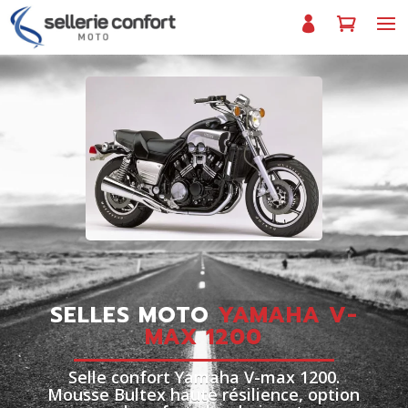
SELLES MOTO
YAMAHA V-
MAX 1200
Selle confort Yamaha V-max 1200.
Mousse Bultex haute résilience, option