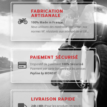
FABRICATION
ARTISANALE

100% Made in France
Nous utilisons des matériaux conformes aux
normes NF, résistants aux intempéries et UV...
PAIEMENT SÉCURISÉ

Dispositif de paiement
100% Sécurisé
Paiement par carte bancaire via les services
Payline by MONEXT
.
LIVRAISON RAPIDE
24h /48h
(Pour les produits en stock)