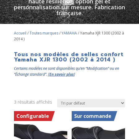
haute résilience, option gel et
personnalisation sur mesure. Fabrication
française.
Accueil
/
Toutes marques
/
YAMAHA
/ Yamaha XJR 1300 (2002 à
2014 )
Tous nos modèles de selles confort
Yamaha XJR 1300 (2002 à 2014 )
Certains modèles ne sont disponibles qu’en “Modification” ou en
“Échange standard”. [
En savoir plus
]
3 résultats affichés
Configurable
Sur commande