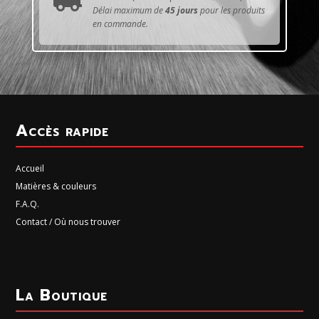

Délai maximum de
45 jours
pour les produits
en commande.
Accès rapide
Accueil
Matières & couleurs
F.A.Q.
Contact / Où nous trouver
La Boutique