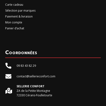
Carte cadeau
Sélection par marques
Paiement & livraison
Mon compte
Panier d’achat
Coordonnées

09 83 43 82 29

contact@sellerieconfort.com
SELLERIE CONFORT

ZA de la Petite Montagne
72330 Cérans-Foulletourte