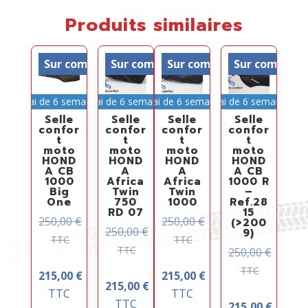
Produits similaires
Sur commande
Sur commande
Sur commande
Sur comman
Délai de 6 semaines
Délai de 6 semaines
Délai de 6 semaines
Délai de 6 semaines
Selle
Selle
Selle
Selle
confor
confor
confor
confor
t
t
t
t
moto
moto
moto
moto
HOND
HOND
HOND
HOND
A CB
A
A
A CB
1000
Africa
Africa
1000 R
Big
Twin
Twin
–
One
750
1000
Ref.28
RD 07
15
250,00
€
250,00
€
(>200
250,00
€
9)
TTC
TTC
TTC
250,00
€
TTC
215,00
€
215,00
€
215,00
€
TTC
TTC
TTC
215,00
€