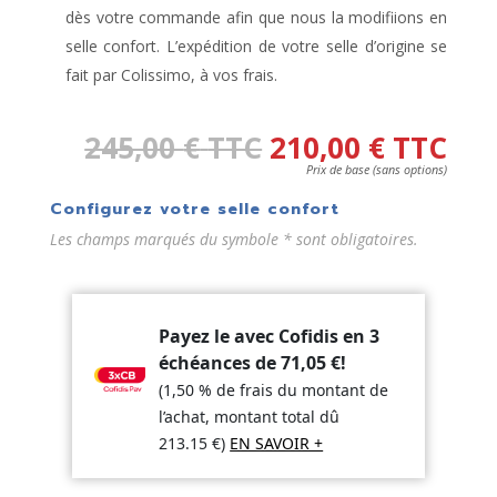
dès votre commande afin que nous la modifiions en
selle confort. L’expédition de votre selle d’origine se
fait par Colissimo, à vos frais.
245,00
€
TTC
210,00
€
TTC
Prix de base (sans options)
Configurez votre selle confort
Les champs marqués du symbole * sont obligatoires.
Payez le avec Cofidis en 3
échéances de
71,05
€
!
(1,50 % de frais du montant de
l’achat, montant total dû
213.15
€
)
EN SAVOIR +