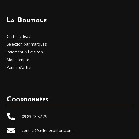
La Boutique
Carte cadeau
Sélection par marques
Paiement & livraison
Mon compte
Panier d’achat
Coordonnées

09 83 43 82 29

contact@sellerieconfort.com