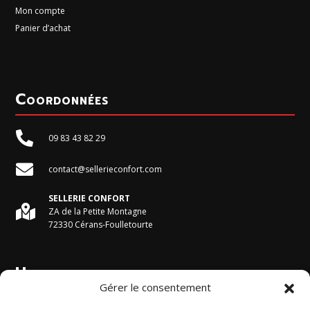
Mon compte
Panier d’achat
Coordonnées

09 83 43 82 29

contact@sellerieconfort.com
SELLERIE CONFORT

ZA de la Petite Montagne
72330 Cérans-Foulletourte
Horaires du magasin
Gérer le consentement
Du Lundi au Vendredi :