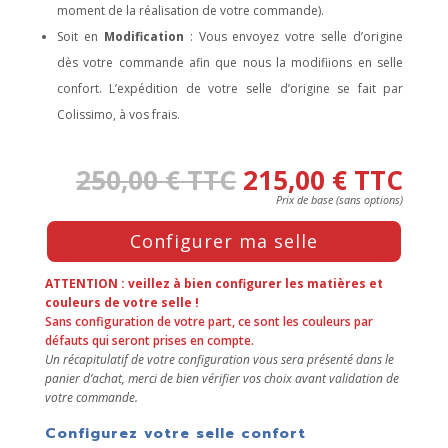
moment de la réalisation de votre commande).
Soit en
Modification
: Vous envoyez votre selle d’origine
dès votre commande afin que nous la modifiions en selle
confort. L’expédition de votre selle d’origine se fait par
Colissimo, à vos frais.
250,00
€
TTC
215,00
€
TTC
Press
Configurer ma selle
the
Configure
button
ATTENTION : veillez à bien configurer les matières et
to
couleurs de votre selle !
Sans configuration de votre part, ce sont les couleurs par
enter
défauts qui seront prises en compte.
the
Un récapitulatif de votre configuration vous sera présenté dans le
product
panier d’achat, merci de bien vérifier vos choix avant validation de
configurator
votre commande.
(next
element)
Configurez votre selle confort