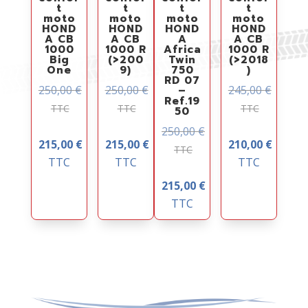
t
t
t
t
moto
moto
moto
moto
HOND
HOND
HOND
HOND
A CB
A CB
A
A CB
1000
1000 R
Africa
1000 R
Big
(>200
Twin
(>2018
One
9)
750
)
RD 07
250,00
€
250,00
€
245,00
€
–
Ref.19
TTC
TTC
TTC
50
250,00
€
215,00
€
215,00
€
210,00
€
TTC
TTC
TTC
TTC
215,00
€
TTC