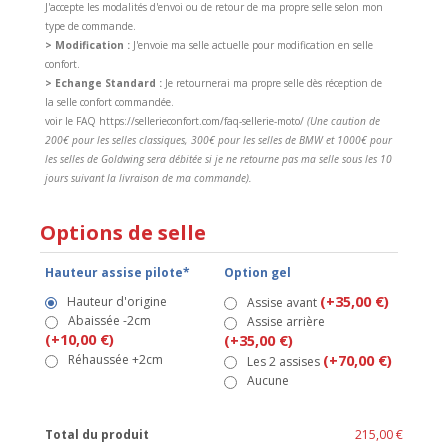
J'accepte les modalités d'envoi ou de retour de ma propre selle selon mon
type de commande.
> Modification :
J'envoie ma selle actuelle pour modification en selle
confort.
> Echange Standard :
Je retournerai ma propre selle dès réception de
la selle confort commandée.
voir le FAQ https://sellerieconfort.com/faq-sellerie-moto/
(Une caution de
200€ pour les selles classiques, 300€ pour les selles de BMW et 1000€ pour
les selles de Goldwing sera débitée si je ne retourne pas ma selle sous les 10
jours suivant la livraison de ma commande).
Options de selle
Hauteur assise pilote*
Option gel
(+35,00 €)
Hauteur d'origine
Assise avant
Abaissée -2cm
Assise arrière
(+10,00 €)
(+35,00 €)
Réhaussée +2cm
(+70,00 €)
Les 2 assises
Aucune
Total du produit
215,00 €