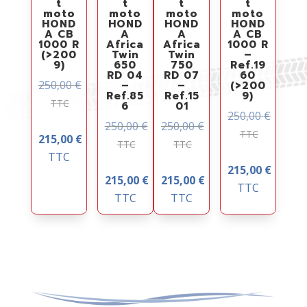
t
t
t
t
moto
moto
moto
moto
HOND
HOND
HOND
HOND
A CB
A
A
A CB
1000 R
Africa
Africa
1000 R
(>200
Twin
Twin
–
9)
650
750
Ref.19
RD 04
RD 07
60
250,00
€
–
–
(>200
Ref.85
Ref.15
9)
TTC
6
01
250,00
€
250,00
€
250,00
€
TTC
215,00
€
TTC
TTC
TTC
215,00
€
215,00
€
215,00
€
TTC
TTC
TTC