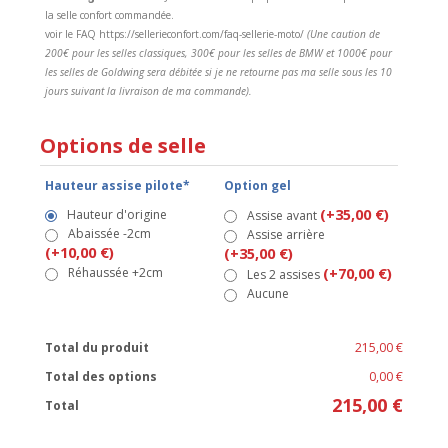
la selle confort commandée.
voir le FAQ https://sellerieconfort.com/faq-sellerie-moto/
(Une caution de
200€ pour les selles classiques, 300€ pour les selles de BMW et 1000€ pour
les selles de Goldwing sera débitée si je ne retourne pas ma selle sous les 10
jours suivant la livraison de ma commande).
Options de selle
Hauteur assise pilote*
Option gel
(+35,00 €)
Hauteur d'origine
Assise avant
Abaissée -2cm
Assise arrière
(+10,00 €)
(+35,00 €)
Réhaussée +2cm
(+70,00 €)
Les 2 assises
Aucune
Total du produit
215,00 €
Total des options
0,00 €
215,00 €
Total