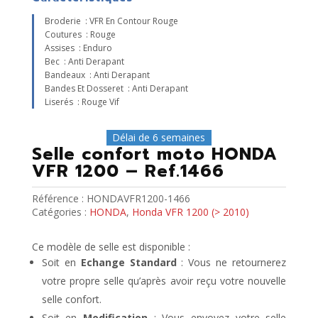
Broderie : VFR En Contour Rouge
Coutures : Rouge
Assises : Enduro
Bec : Anti Derapant
Bandeaux : Anti Derapant
Bandes Et Dosseret : Anti Derapant
Liserés : Rouge Vif
Délai de 6 semaines
Selle confort moto HONDA
VFR 1200 – Ref.1466
Référence :
HONDAVFR1200-1466
Catégories :
HONDA
,
Honda VFR 1200 (> 2010)
Ce modèle de selle est disponible :
Soit en
Echange Standard
: Vous ne retournerez
votre propre selle qu’après avoir reçu votre nouvelle
selle confort.
Soit en
Modification
: Vous envoyez votre selle