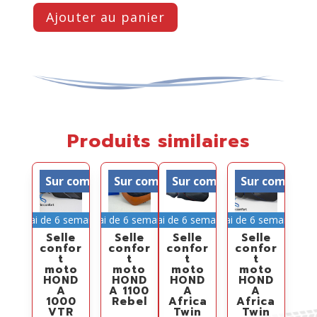
Ajouter au panier
Produits similaires
Sur commande
Sur commande
Sur commande
Sur comman
Délai de 6 semaines
Délai de 6 semaines
Délai de 6 semaines
Délai de 6 semaines
Selle
Selle
Selle
Selle
confor
confor
confor
confor
t
t
t
t
moto
moto
moto
moto
HOND
HOND
HOND
HOND
A
A 1100
A
A
1000
Rebel
Africa
Africa
VTR
Twin
Twin