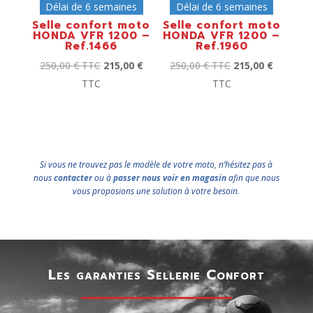
Délai de 6 semaines
Délai de 6 semaines
Selle confort moto
Selle confort moto
HONDA VFR 1200 –
HONDA VFR 1200 –
Ref.1466
Ref.1960
250,00
€
TTC
215,00
€
250,00
€
TTC
215,00
€
TTC
TTC
Si vous ne trouvez pas le modèle de votre moto, n’hésitez pas à
nous
contacter
ou à
passer nous voir en magasin
afin que nous
vous proposions une solution à votre besoin.
Les garanties Sellerie Confort