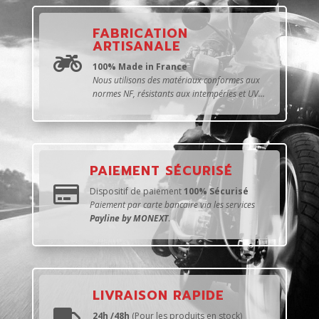
FABRICATION
ARTISANALE

100% Made in France
Nous utilisons des matériaux conformes aux
normes NF, résistants aux intempéries et UV...
PAIEMENT SÉCURISÉ

Dispositif de paiement
100% Sécurisé
Paiement par carte bancaire via les services
Payline by MONEXT
.
LIVRAISON RAPIDE
24h /48h
(Pour les produits en stock)