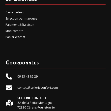
Carte cadeau
Sélection par marques
Paiement & livraison
Mon compte
Panier d’achat
Coordonnées

09 83 43 82 29

contact@sellerieconfort.com
SELLERIE CONFORT

ZA de la Petite Montagne
72330 Cérans-Foulletourte