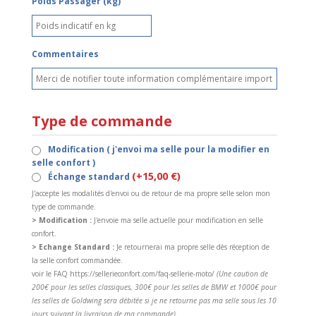
Poids Passager (kg)
Commentaires
Type de commande
Modification ( j'envoi ma selle pour la modifier en
selle confort )
(+15,00 €)
Échange standard
J'accepte les modalités d'envoi ou de retour de ma propre selle selon mon
type de commande.
> Modification :
J'envoie ma selle actuelle pour modification en selle
confort.
> Echange Standard :
Je retournerai ma propre selle dès réception de
la selle confort commandée.
voir le FAQ https://sellerieconfort.com/faq-sellerie-moto/
(Une caution de
200€ pour les selles classiques, 300€ pour les selles de BMW et 1000€ pour
les selles de Goldwing sera débitée si je ne retourne pas ma selle sous les 10
jours suivant la livraison de ma commande).