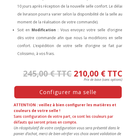
10 jours après réception de la nouvelle selle confort. Le délai
de livraison pourra varier selon la disponibilité de la selle au
moment de la réalisation de votre commande).
Soit en
Modification
: Vous envoyez votre selle d’origine
dès votre commande afin que nous la modifiions en selle
confort. L’expédition de votre selle d’origine se fait par
Colissimo, à vos frais.
245,00
€
TTC
210,00
€
TTC
Press
Configurer ma selle
the
Configure
button
ATTENTION : veillez à bien configurer les matières et
to
couleurs de votre selle !
Sans configuration de votre part, ce sont les couleurs par
enter
défauts qui seront prises en compte.
the
Un récapitulatif de votre configuration vous sera présenté dans le
product
panier d’achat, merci de bien vérifier vos choix avant validation de