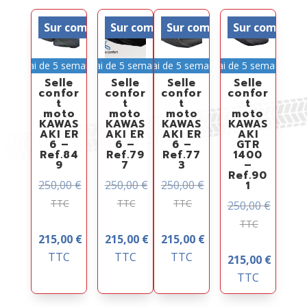
Sur commande
Sur commande
Sur commande
Sur comman
Délai de 5 semaines
Délai de 5 semaines
Délai de 5 semaines
Délai de 5 semaines
Selle
Selle
Selle
Selle
confor
confor
confor
confor
t
t
t
t
moto
moto
moto
moto
KAWAS
KAWAS
KAWAS
KAWAS
AKI ER
AKI ER
AKI ER
AKI
6 –
6 –
6 –
GTR
Ref.84
Ref.79
Ref.77
1400
9
7
3
–
Ref.90
250,00
€
250,00
€
250,00
€
1
TTC
TTC
TTC
250,00
€
TTC
215,00
€
215,00
€
215,00
€
TTC
TTC
TTC
215,00
€
TTC