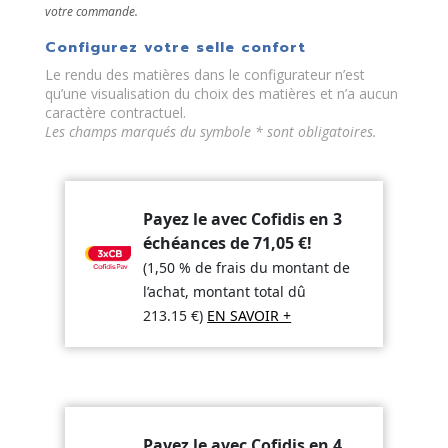
configurator
votre commande.
(next
element)
Configurez votre selle confort
Le rendu des matières dans le configurateur n’est
qu’une visualisation du choix des matières et n’a aucun
caractère contractuel.
Les champs marqués du symbole * sont obligatoires.
Payez le avec Cofidis en 3
échéances de
71,05
€
!
(1,50 % de frais du montant de
l’achat, montant total dû
213.15
€
)
EN SAVOIR +
Payez le avec Cofidis en 4