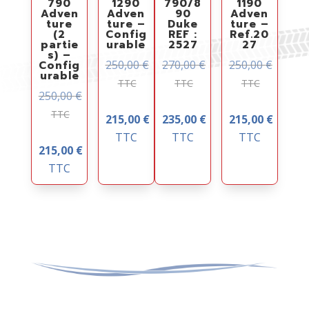
790
1290
790/8
1190
Adven
Adven
90
Adven
ture
ture –
Duke
ture –
(2
Config
REF :
Ref.20
partie
urable
2527
27
s) –
250,00
€
270,00
€
250,00
€
Config
urable
TTC
TTC
TTC
250,00
€
TTC
215,00
€
235,00
€
215,00
€
TTC
TTC
TTC
215,00
€
TTC