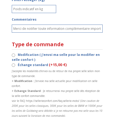
Commentaires
Type de commande
Modification ( j'envoi ma selle pour la modifier en
selle confort )
(+15,00 €)
Échange standard
J'accepte les modalités d'envoi ou de retour de ma propre selle selon mon
type de commande.
> Modification :
J'envoie ma selle actuelle pour modification en selle
confort.
> Echange Standard :
Je retournerai ma propre selle dès réception de
la selle confort commandée.
voir le FAQ https://sellerieconfort.com/faq-sellerie-moto/
(Une caution de
200€ pour les selles classiques, 300€ pour les selles de BMW et 1000€ pour
les selles de Goldwing sera débitée si je ne retourne pas ma selle sous les 10
jours suivant la livraison de ma commande).