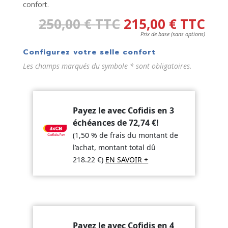
confort.
250,00
€
TTC
215,00
€
TTC
Prix de base (sans options)
Configurez votre selle confort
Les champs marqués du symbole * sont obligatoires.
Payez le avec Cofidis en 3
échéances de
72,74
€
!
(1,50 % de frais du montant de
l’achat, montant total dû
218.22
€
)
EN SAVOIR +
Payez le avec Cofidis en 4