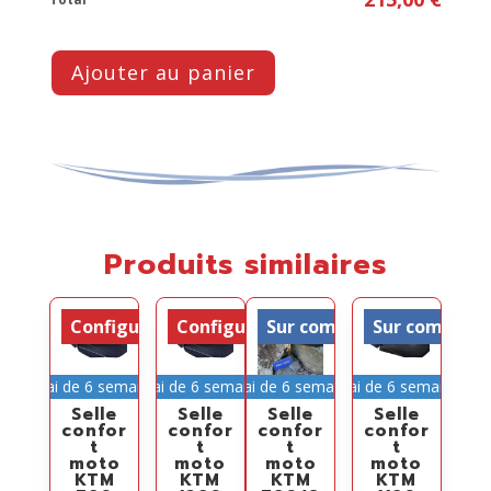
Ajouter au panier
Produits similaires
Configurable
Configurable
Sur commande
Sur comman
Délai de 6 semaines
Délai de 6 semaines
Délai de 6 semaines
Délai de 6 semaines
Selle
Selle
Selle
Selle
confor
confor
confor
confor
t
t
t
t
moto
moto
moto
moto
KTM
KTM
KTM
KTM