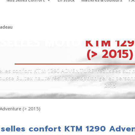
Nos Selles Confort
En stock
Matières & couleurs
F.A
cadeau
SELLES MOTO
KTM 12
(> 2015)
elles confort KTM 1290 ADVENTURE réalisées sur me
usse Bultex haute résilience, option gel et perso
2015
Adventure (> 2015)
selles confort KTM 1290 Adven