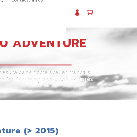
.Q.
Contact / Infos
90 ADVENTURE
sure dans notre atelier français.
nnalisation complète Modèles après
ture (> 2015)