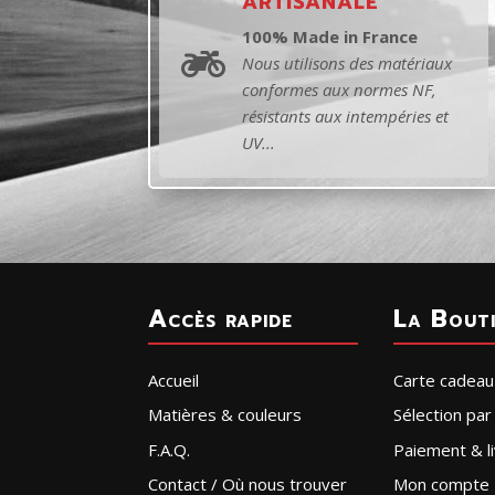
ARTISANALE
100% Made in France

Nous utilisons des matériaux
conformes aux normes NF,
résistants aux intempéries et
UV...
Accès rapide
La Bout
Accueil
Carte cadeau
Matières & couleurs
Sélection pa
F.A.Q.
Paiement & li
Contact / Où nous trouver
Mon compte