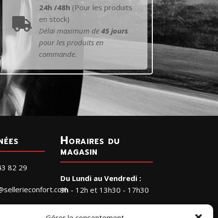
24h /48h
(Pour les produits
en stock)

Délai maximum de
45 jours
pour les produits en
commande.
nées
Horaires du
magasin
43 82 29
Du Lundi au Vendredi :
@sellerieconfort.com
9h - 12h et 13h30 - 17h30
Le Samedi :
RIE CONFORT
Gérer le consentement