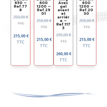
650 –
600
Avec
600
Ref.77
1200 –
gel
1200 –
8
Ref.29
avant
Ref.20
01
et
30
250,00
€
arrièr
250,00
€
250,00
€
e –
TTC
Ref.117
TTC
TTC
3
295,00
€
215,00
€
215,00
€
215,00
€
TTC
TTC
TTC
TTC
260,00
€
TTC