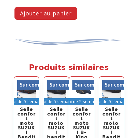
Ajouter au panier
Produits similaires
Sur commande
Sur commande
Sur commande
Sur comman
Délai de 5 semaines
Délai de 5 semaines
Délai de 5 semaines
Délai de 5 semaines
Selle
Selle
Selle
Selle
confor
confor
confor
confor
t
t
t
t
moto
moto
moto
moto
SUZUK
SUZUK
SUZUK
SUZUK
I
I
I B-
I
Bandit
bandit
King
Bandit