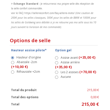
> Echange Standard :
Je retournerai ma propre selle dès réception de
la selle confort commandée.
voir le FAQ https://sellerieconfort.com/faq-sellerie-moto/
(Une caution de
200€ pour les selles classiques, 300€ pour les selles de BMW et 1000€ pour
les selles de Goldwing sera débitée si je ne retourne pas ma selle sous les 10
jours suivant la livraison de ma commande).
Options de selle
Hauteur assise pilote*
Option gel
(+35,00 €)
Hauteur d'origine
Assise avant
Abaissée -2cm
Assise arrière
(+10,00 €)
(+35,00 €)
Réhaussée +2cm
(+70,00 €)
Les 2 assises
Aucune
Total du produit
215,00 €
Total des options
0,00 €
215,00 €
Total